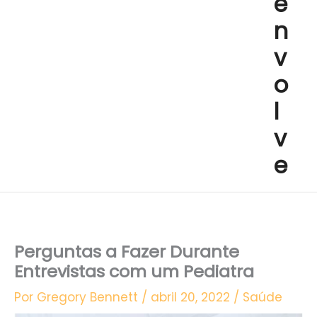
e
n
v
o
l
v
e
Perguntas a Fazer Durante
Entrevistas com um Pediatra
Por
Gregory Bennett
/
abril 20, 2022
/
Saúde