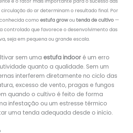
ente é o fator mais importante para o sucesso das
 circulação do ar determinam o resultado final. Por
conhecida como
estufa grow
ou
tenda de cultivo
—
ima controlado que favorece o desenvolvimento das
va, seja em pequena ou grande escala.
ultivar sem uma
estufa indoor
é um erro
tividade quanto a qualidade. Sem um
rnas interferem diretamente no ciclo das
ura, excesso de vento, pragas e fungos
em quando o cultivo é feito de forma
 uma infestação ou um estresse térmico
tar uma tenda adequada desde o início.
o